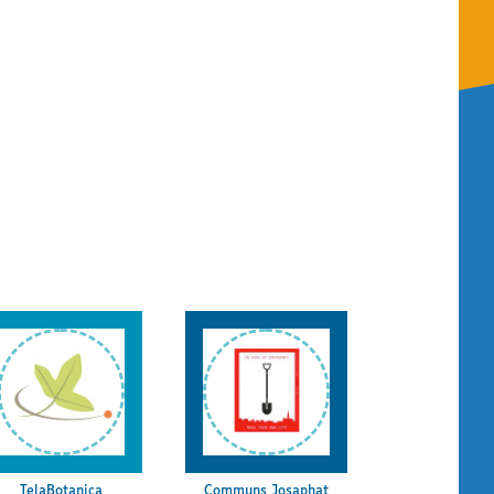
TelaBotanica
Communs Josaphat