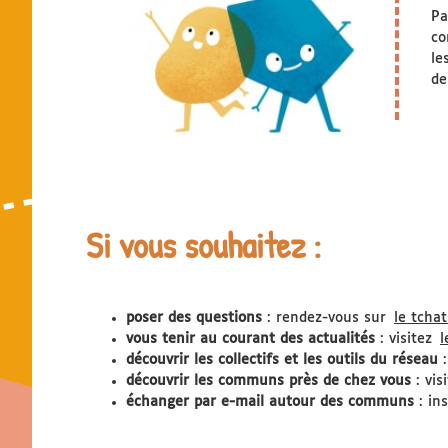
Pa
co
le
de
Si vous souhaitez :
poser des questions
: rendez-vous sur
le tcha
vous tenir au courant des actualités
: visitez
l
découvrir les collectifs et les outils du réseau
:
découvrir les communs près de chez vous
: vis
échanger par e-mail autour des communs
: in