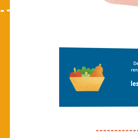
De
ren
le