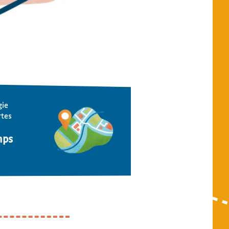
gie
rtes
mps