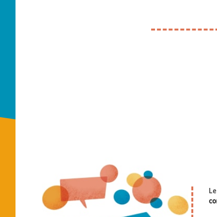
Le
co