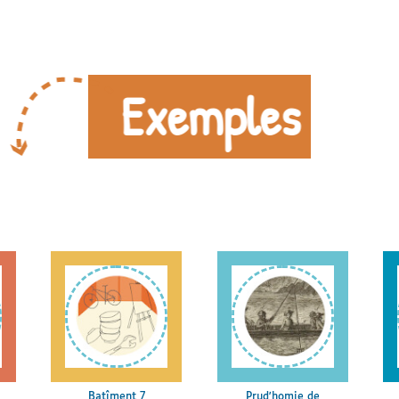
Exemples
Batîment 7
Prud'homie de