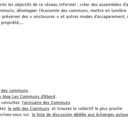
rmi les objectifs de ce réseau informel : créer des assemblées d’
mmuns, développer l’économie des communs, mettre en lumière l
s préserver des « enclosures » et autres modes d’accaparement, r
 propriété,...
t des communs
.
e blog Les Communs d’Abord
.
 consultez
l’annuaire des Communs
itez
le wiki des Communs
et trouvez le collectif le plus proche
scrivez-vous sur
la liste de discussion dédiée aux échanges aut