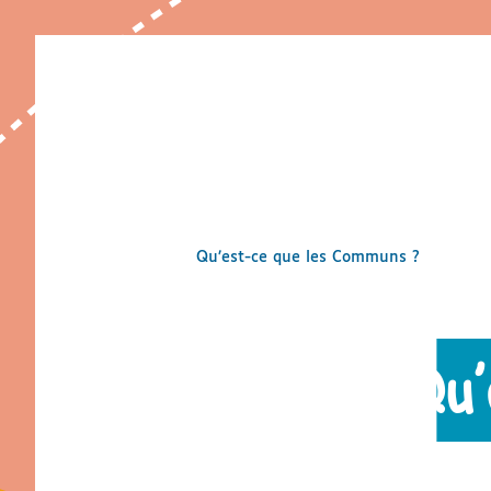
Le portail des Communs
Qu’est-ce que les Communs ?
[Unr introduction à la notion de Communs]
Qu’